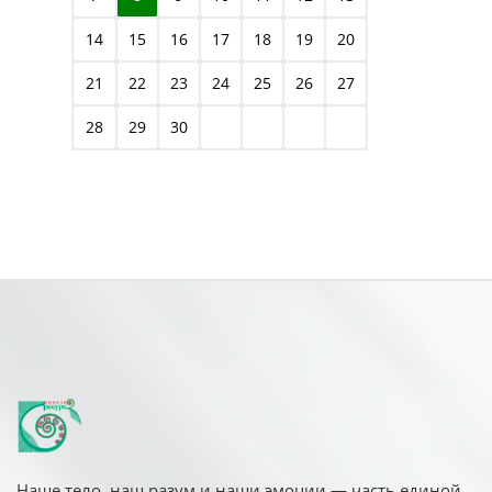
14
15
16
17
18
19
20
21
22
23
24
25
26
27
28
29
30
Наше тело, наш разум и наши эмоции — часть единой